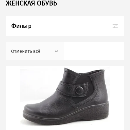
ЖЕНСКАЯ ОБУВЬ
Модели с увеличенной полнотой
Акция
Фильтр
Полуботинки
Полуботинки
Отменить всё