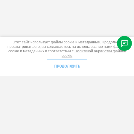
Этот сайт использует файлы cookie и метаданные. Продолжая
просматривать его, вы соглашаетесь на использование нами файлов
cookie и метаданных в соответствии с
Политикой обработки файлов
cookie
ПРОДОЛЖИТЬ
216790 Россия,Смоленская
область, город Рудня, улица
Западная 26ж
+7 (910) 766-10-90
Звонки с 9:00 до 16:30